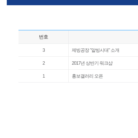
번호
3
제빙공장 "알빙시대" 소개
2
2017년 상반기 워크샵
1
홍보갤러리 오픈