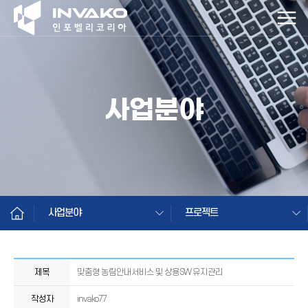
사업분야
사업분야
프로젝트
제목
맞춤형 농림안내서비스 및 상용SW 유지관리
작성자
invako77